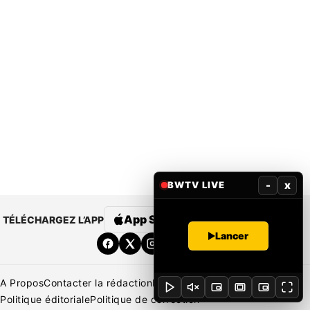
-
x
BWTV LIVE
App Store
Google Play
TÉLÉCHARGEZ L’APP
Lancer
A Propos
Contacter la rédaction
Rédaction
Mentions légales
Politique éditoriale
Politique de correction