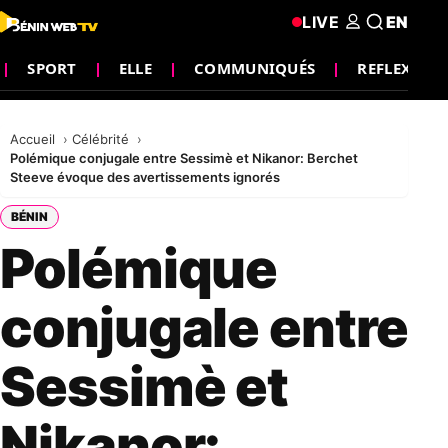
LIVE
EN
SPORT
ELLE
COMMUNIQUÉS
REFLEXION
Accueil
Célébrité
Polémique conjugale entre Sessimè et Nikanor: Berchet
Steeve évoque des avertissements ignorés
BÉNIN
Polémique
conjugale entre
Sessimè et
Nikanor: