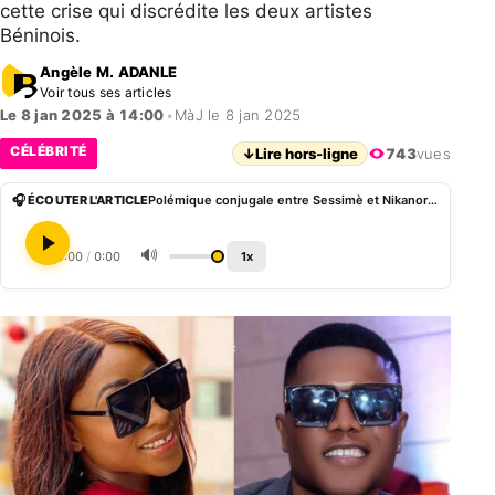
cette crise qui discrédite les deux artistes
Béninois.
Angèle M. ADANLE
Voir tous ses articles
Le 8 jan 2025 à 14:00
•
MàJ le 8 jan 2025
CÉLÉBRITÉ
↓
Lire hors-ligne
743
vues
🎧 ÉCOUTER L'ARTICLE
Polémique conjugale entre Sessimè et Nikanor: Berchet Steeve évoque des avertissements ignorés
🔊
0:00
/
0:00
1x