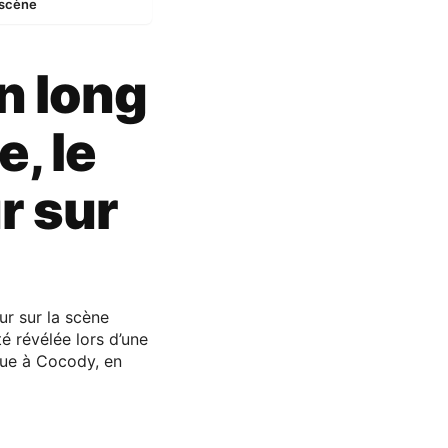
 scène
n long
, le
r sur
ur sur la scène
é révélée lors d’une
ue à Cocody, en