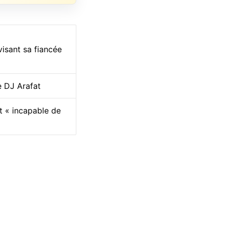
visant sa fiancée
e DJ Arafat
et « incapable de