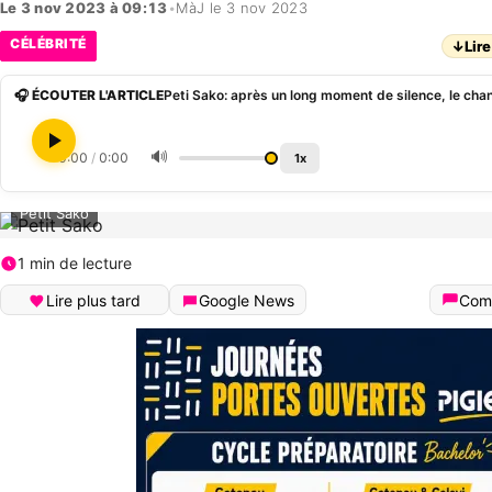
Le 3 nov 2023 à 09:13
•
MàJ le 3 nov 2023
CÉLÉBRITÉ
↓
Lire
🎧 ÉCOUTER L'ARTICLE
🔊
0:00
/
0:00
1x
Petit Sako
1 min de lecture
Lire plus tard
Google News
Com