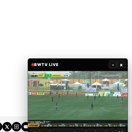
-
x
BWTV LIVE
En direct