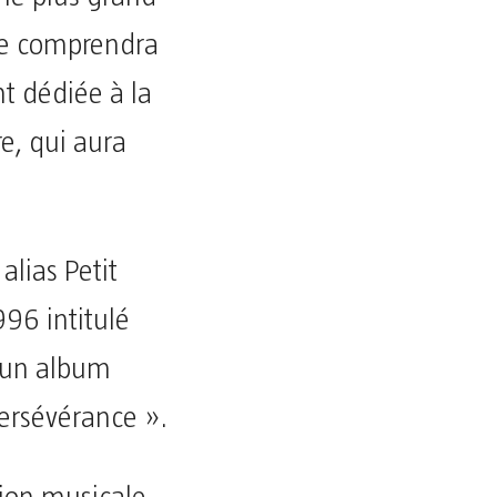
gle comprendra
t dédiée à la
e, qui aura
alias Petit
96 intitulé
d’un album
persévérance ».