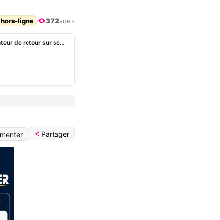
 hors-ligne
372
vues
Peti Sako: après un long moment de silence, le chanteur de retour sur scène
Partager
menter