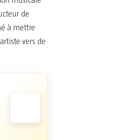
tion musicale
ucteur de
né à mettre
artiste vers de