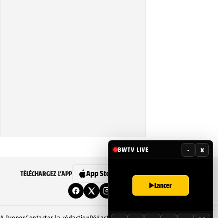
-
x
BWTV LIVE
App Store
Google Play
TÉLÉCHARGEZ L’APP
Lancer