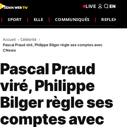
LIVE
EN
SPORT
ELLE
COMMUNIQUÉS
REFLEXION
Accueil
Célébrité
Pascal Praud viré, Philippe Bilger règle ses comptes avec
CNews
Pascal Praud
viré, Philippe
Bilger règle ses
comptes avec