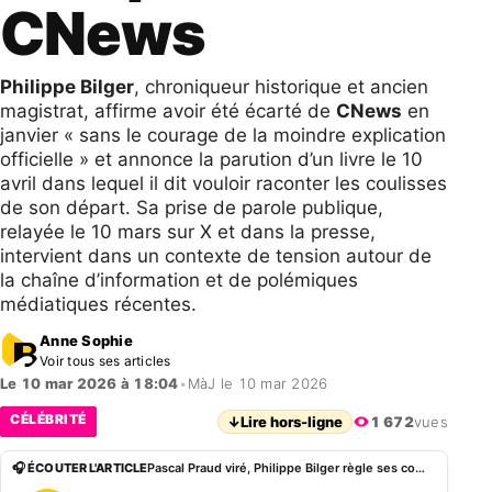
CNews
Philippe Bilger
, chroniqueur historique et ancien
magistrat, affirme avoir été écarté de
CNews
en
janvier « sans le courage de la moindre explication
officielle » et annonce la parution d’un livre le 10
avril dans lequel il dit vouloir raconter les coulisses
de son départ. Sa prise de parole publique,
relayée le 10 mars sur X et dans la presse,
intervient dans un contexte de tension autour de
la chaîne d’information et de polémiques
médiatiques récentes.
Anne Sophie
Voir tous ses articles
Le 10 mar 2026 à 18:04
•
MàJ le 10 mar 2026
CÉLÉBRITÉ
↓
Lire hors-ligne
1 672
vues
🎧 ÉCOUTER L'ARTICLE
Pascal Praud viré, Philippe Bilger règle ses comptes avec CNews