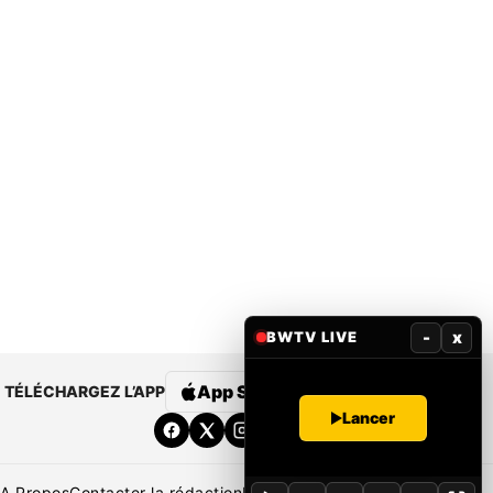
-
x
BWTV LIVE
App Store
Google Play
TÉLÉCHARGEZ L’APP
Lancer
A Propos
Contacter la rédaction
Rédaction
Mentions légales