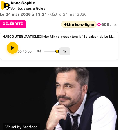
Anne Sophie
Voir tous ses articles
Le 24 mar 2026 à 13:21
•
MàJ le 24 mar 2026
CÉLÉBRITÉ
↓
Lire hors-ligne
605
vues
🎧 ÉCOUTER L'ARTICLE
Olivier Minne présentera la 15e saison du Le Meilleur Pâtissier, premier homme à animer l’émission
🔊
0:00
/
0:00
1x
Visual by Starface