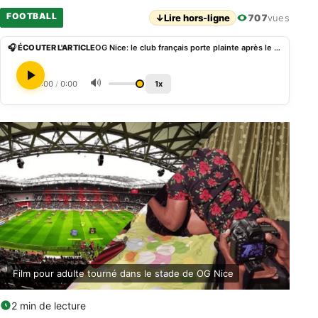
FOOTBALL
↓
Lire hors-ligne
707
vues
🎧 ÉCOUTER L'ARTICLE
OG Nice: le club français porte plainte après le « tournage d’un film p0rn0graphique dans son stade »
🔊
0:00
/
0:00
1x
Film pour adulte tourné dans le stade de OG Nice
2 min de lecture