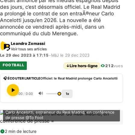
C’était annoncé par les médias espagnols depuis
des jours, c’est désormais officiel. Le Real Madrid
a prolongé le contrat de son entraÃ®neur Carlo
Ancelotti jusqu’en 2026. La nouvelle a été
annoncée ce vendredi après-midi, dans un
communiqué du club Merengue.
Leandro Zomassi
Voir tous ses articles
Le 29 dec 2023 à 17:15
•
MàJ le 29 dec 2023
FOOTBALL
↓
Lire hors-ligne
212
vues
🎧 ÉCOUTER L'ARTICLE
Officiel: le Real Madrid prolonge Carlo Ancelotti
🔊
0:00
/
0:00
1x
Carlo Ancelotti, entraineur du Real Madrid, en conférence
de presse @To Foot
2 min de lecture