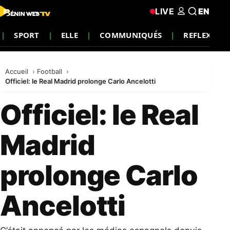
LIVE
EN
SPORT
ELLE
COMMUNIQUÉS
REFLEXION
Accueil
Football
Officiel: le Real Madrid prolonge Carlo Ancelotti
Officiel: le Real
Madrid
prolonge Carlo
Ancelotti