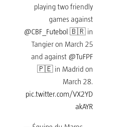
playing two friendly
games against
@CBF_Futebol
🇧🇷 in
Tangier on March 25
and against
@TuFPF
🇵🇪 in Madrid on
March 28.
pic.twitter.com/VX2YD
akAYR