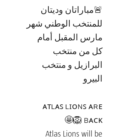
🚨مباراتان وديتان
للمنتخب الوطني شهر
مارس المقبل أمام
كل من منتخب
البرازيل و منتخب
البيرو
ᴀᴛʟᴀꜱ ʟɪᴏɴꜱ ᴀʀᴇ
ʙᴀᴄᴋ 🦁🤩
Atlas Lions will be