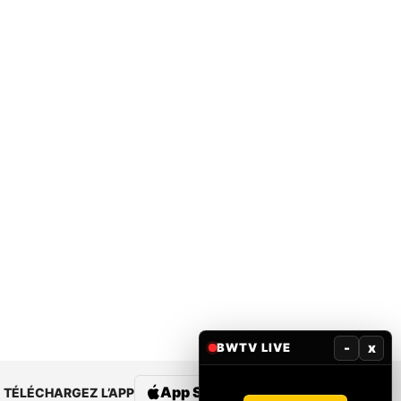
-
x
BWTV LIVE
App Store
Google Play
TÉLÉCHARGEZ L’APP