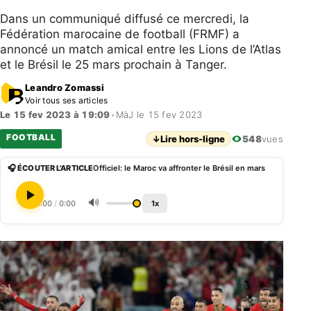
Dans un communiqué diffusé ce mercredi, la
Fédération marocaine de football (FRMF) a
annoncé un match amical entre les Lions de l’Atlas
et le Brésil le 25 mars prochain à Tanger.
Leandro Zomassi
Voir tous ses articles
Le 15 fev 2023 à 19:09
•
MàJ le 15 fev 2023
FOOTBALL
↓
Lire hors-ligne
548
vues
🎧 ÉCOUTER L'ARTICLE
Officiel: le Maroc va affronter le Brésil en mars
🔊
0:00
/
0:00
1x