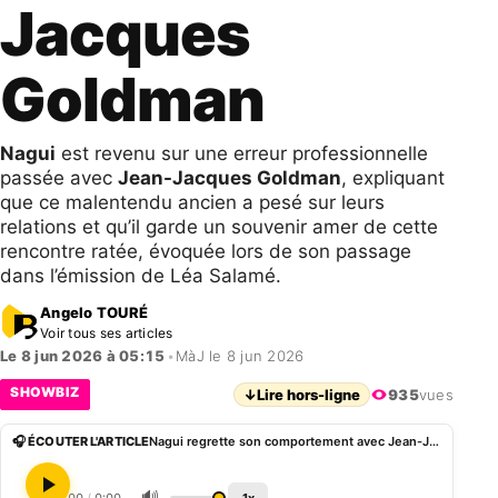
Jacques
Goldman
Nagui
est revenu sur une erreur professionnelle
passée avec
Jean-Jacques Goldman
, expliquant
que ce malentendu ancien a pesé sur leurs
relations et qu’il garde un souvenir amer de cette
rencontre ratée, évoquée lors de son passage
dans l’émission de Léa Salamé.
Angelo TOURÉ
Voir tous ses articles
Le 8 jun 2026 à 05:15
•
MàJ le 8 jun 2026
SHOWBIZ
↓
Lire hors-ligne
935
vues
🎧 ÉCOUTER L'ARTICLE
Nagui regrette son comportement avec Jean-Jacques Goldman
🔊