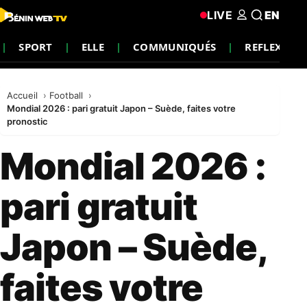
LIVE
EN
SPORT
ELLE
COMMUNIQUÉS
REFLEXION
Accueil
Football
Mondial 2026 : pari gratuit Japon – Suède, faites votre
pronostic
Mondial 2026 :
pari gratuit
Japon – Suède,
faites votre