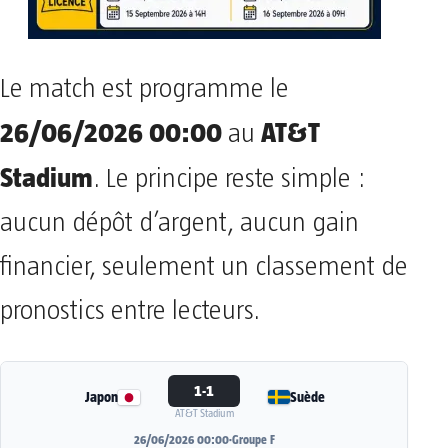
Le match est programme le
26/06/2026 00:00
AT&T
au
Stadium
. Le principe reste simple :
aucun dépôt d’argent, aucun gain
financier, seulement un classement de
pronostics entre lecteurs.
1-1
Japon
Suède
AT&T Stadium
26/06/2026 00:00
·
Groupe F