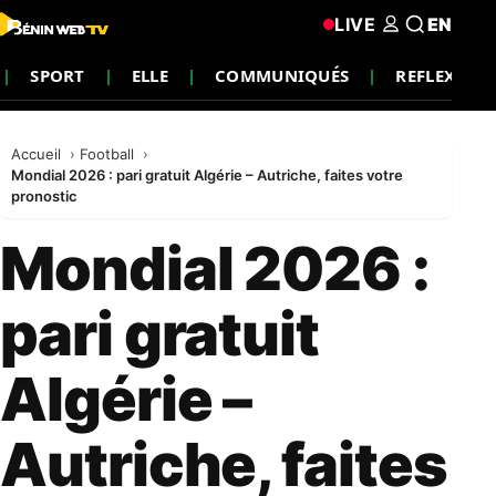
LIVE
EN
SPORT
ELLE
COMMUNIQUÉS
REFLEXION
Accueil
Football
Mondial 2026 : pari gratuit Algérie – Autriche, faites votre
pronostic
Mondial 2026 :
pari gratuit
Algérie –
Autriche, faites