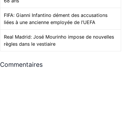
68 ans
FIFA: Gianni Infantino dément des accusations
liées à une ancienne employée de l’UEFA
Real Madrid: José Mourinho impose de nouvelles
règles dans le vestiaire
Commentaires