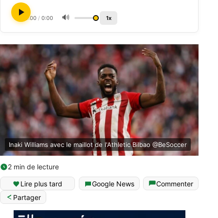
🔊
0:00
/
0:00
1x
Inaki Williams avec le maillot de l'Athletic Bilbao @BeSoccer
2 min de lecture
Lire plus tard
Google News
Commenter
Partager