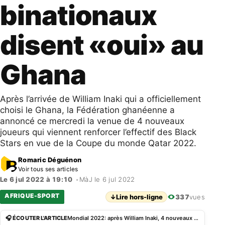
binationaux
disent «oui» au
Ghana
Après l’arrivée de William Inaki qui a officiellement
choisi le Ghana, la Fédération ghanéenne a
annoncé ce mercredi la venue de 4 nouveaux
joueurs qui viennent renforcer l’effectif des Black
Stars en vue de la Coupe du monde Qatar 2022.
Romaric Déguénon
Voir tous ses articles
Le 6 jul 2022 à 19:10
•
MàJ le 6 jul 2022
AFRIQUE-SPORT
↓
Lire hors-ligne
337
vues
🎧 ÉCOUTER L'ARTICLE
Mondial 2022: après William Inaki, 4 nouveaux binationaux disent «oui» au Ghana