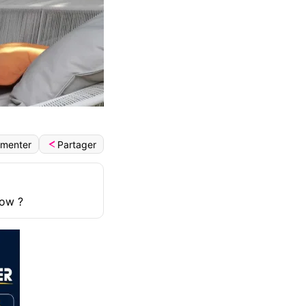
Partager
menter
how ?