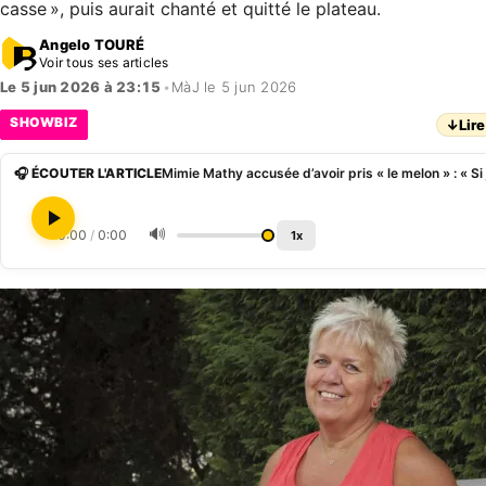
casse », puis aurait chanté et quitté le plateau.
Angelo TOURÉ
Voir tous ses articles
Le 5 jun 2026 à 23:15
•
MàJ le 5 jun 2026
SHOWBIZ
↓
Lire
🎧 ÉCOUTER L'ARTICLE
🔊
0:00
/
0:00
1x