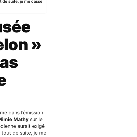
t de suite, je me casse
usée
elon »
pas
e
rme dans l’émission
Mimie Mathy
sur le
dienne aurait exigé
tout de suite, je me