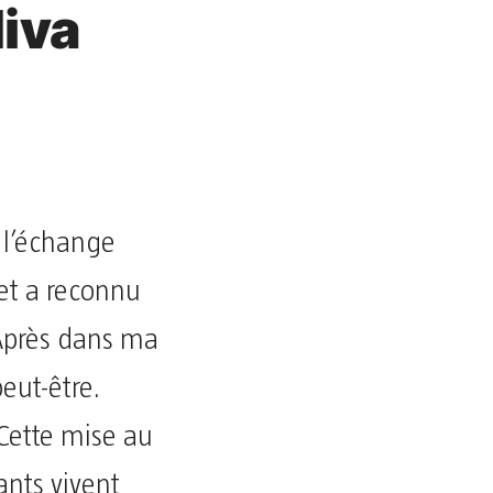
iva
?
é l’échange
et a reconnu
« Après dans ma
peut-être.
 Cette mise au
ants vivent