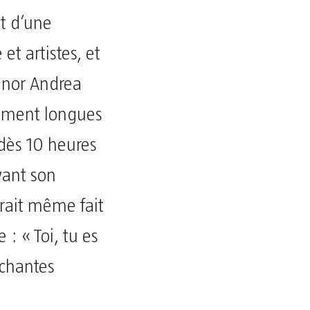
nt d’une
t artistes, et
ténor Andrea
trement longues
 dès 10 heures
vant son
urait même fait
: « Toi, tu es
 chantes