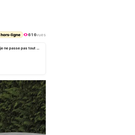
 hors-ligne
616
vues
Mimie Mathy accusée d’avoir pris « le melon » : « Si je ne passe pas tout de suite, je me casse »