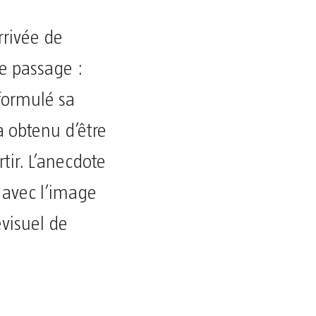
rrivée de
e passage :
formulé sa
 obtenu d’être
ir. L’anecdote
, avec l’image
évisuel de