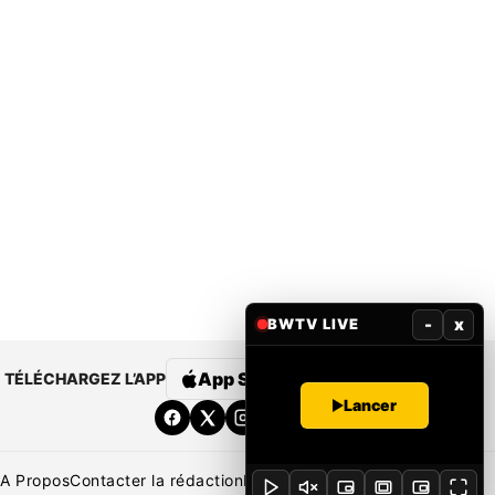
-
x
BWTV LIVE
App Store
Google Play
TÉLÉCHARGEZ L’APP
Lancer
A Propos
Contacter la rédaction
Rédaction
Mentions légales