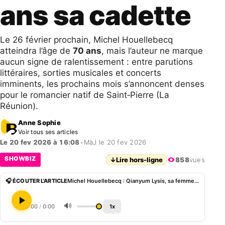
ans sa cadette
Le 26 février prochain, Michel Houellebecq
atteindra l’âge de
70 ans
, mais l’auteur ne marque
aucun signe de ralentissement : entre parutions
littéraires, sorties musicales et concerts
imminents, les prochains mois s’annoncent denses
pour le romancier natif de Saint‑Pierre (La
Réunion).
Anne Sophie
Voir tous ses articles
Le 20 fev 2026 à 16:08
•
MàJ le 20 fev 2026
SHOWBIZ
↓
Lire hors-ligne
858
vues
🎧 ÉCOUTER L'ARTICLE
Michel Houellebecq : Qianyum Lysis, sa femme 20 ans sa cadette
🔊
0:00
/
0:00
1x