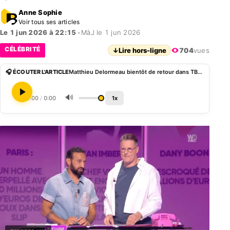
Anne Sophie
Voir tous ses articles
Le 1 jun 2026 à 22:15
•
MàJ le 1 jun 2026
CÉLÉBRITÉ
↓
Lire hors-ligne
704
vues
🎧 ÉCOUTER L'ARTICLE
Matthieu Delormeau bientôt de retour dans TBT9, Cyril Hanouna fait le point
🔊
0:00
/
0:00
1x