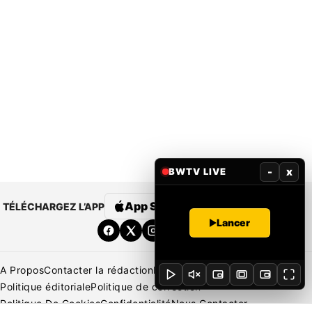
-
x
BWTV LIVE
App Store
Google Play
TÉLÉCHARGEZ L’APP
Lancer
A Propos
Contacter la rédaction
Rédaction
Mentions légales
Politique éditoriale
Politique de correction
Politique De Cookies
Confidentialité
Nous Contacter