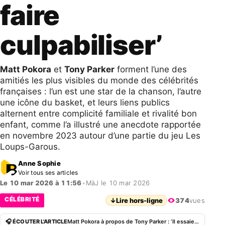
faire
culpabiliser’
Matt Pokora
et
Tony Parker
forment l’une des
amitiés les plus visibles du monde des célébrités
françaises : l’un est une star de la chanson, l’autre
une icône du basket, et leurs liens publics
alternent entre complicité familiale et rivalité bon
enfant, comme l’a illustré une anecdote rapportée
en novembre 2023 autour d’une partie du jeu Les
Loups-Garous.
Anne Sophie
Voir tous ses articles
Le 10 mar 2026 à 11:56
•
MàJ le 10 mar 2026
CÉLÉBRITÉ
↓
Lire hors-ligne
374
vues
🎧 ÉCOUTER L'ARTICLE
Matt Pokora à propos de Tony Parker : ‘Il essaie de te faire culpabiliser’