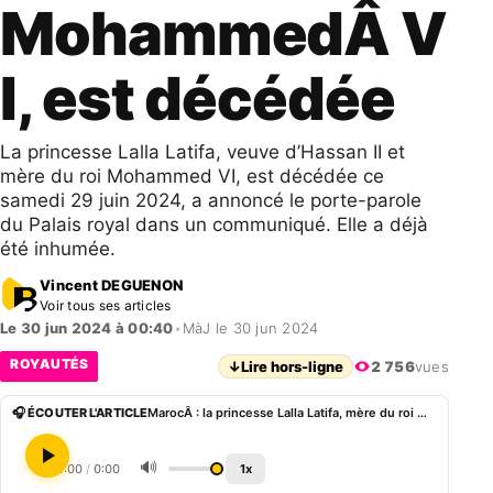
MohammedÂ V
I, est décédée
La princesse Lalla Latifa, veuve d’Hassan II et
mère du roi Mohammed VI, est décédée ce
samedi 29 juin 2024, a annoncé le porte-parole
du Palais royal dans un communiqué. Elle a déjà
été inhumée.
Vincent DEGUENON
Voir tous ses articles
Le 30 jun 2024 à 00:40
•
MàJ le 30 jun 2024
ROYAUTÉS
↓
Lire hors-ligne
2 756
vues
🎧 ÉCOUTER L'ARTICLE
MarocÂ : la princesse Lalla Latifa, mère du roi MohammedÂ VI, est décédée
🔊
0:00
/
0:00
1x