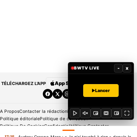
-
x
BWTV LIVE
App Store
Google Play
TÉLÉCHARGEZ L’APP
Lancer
A Propos
Contacter la rédaction
Rédaction
Mentions légales
Politique éditoriale
Politique de correction
Politique De Cookies
Confidentialité
Nous Contacter
Applications
BeNews | France
BeNews | Ivoire
17:15
Audrey Crespo-Mara : « Je n’ai touché à rien » depuis la