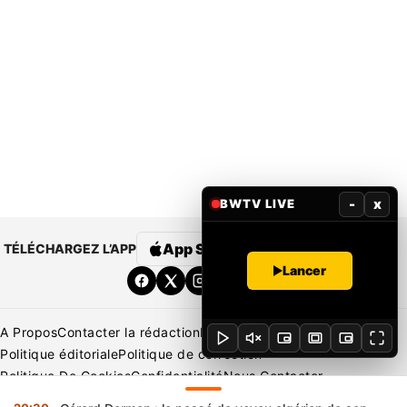
-
x
BWTV LIVE
App Store
Google Play
TÉLÉCHARGEZ L’APP
Lancer
A Propos
Contacter la rédaction
Rédaction
Mentions légales
Politique éditoriale
Politique de correction
Politique De Cookies
Confidentialité
Nous Contacter
Applications
BeNews | France
BeNews | Ivoire