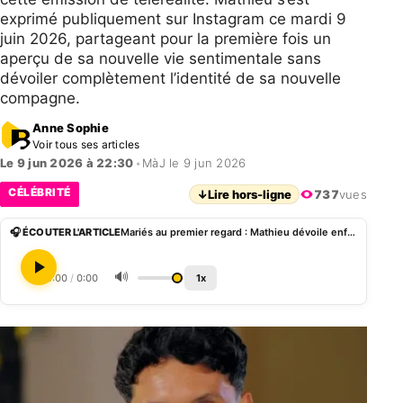
exprimé publiquement sur Instagram ce mardi 9
juin 2026, partageant pour la première fois un
aperçu de sa nouvelle vie sentimentale sans
dévoiler complètement l’identité de sa nouvelle
compagne.
Anne Sophie
Voir tous ses articles
Le 9 jun 2026 à 22:30
•
MàJ le 9 jun 2026
CÉLÉBRITÉ
↓
Lire hors-ligne
737
vues
🎧 ÉCOUTER L'ARTICLE
Mariés au premier regard : Mathieu dévoile enfin le visage de sa compagne après son divorce d’avec Julie
🔊
0:00
/
0:00
1x