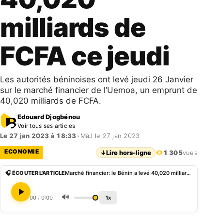
milliards de
FCFA ce jeudi
Les autorités béninoises ont levé jeudi 26 Janvier
sur le marché financier de l’Uemoa, un emprunt de
40,020 milliards de FCFA.
Edouard Djogbénou
Voir tous ses articles
Le 27 jan 2023 à 18:33
•
MàJ le 27 jan 2023
ECONOMIE
↓
Lire hors-ligne
1 305
vues
🎧 ÉCOUTER L'ARTICLE
Marché financier: le Bénin a levé 40,020 milliards de FCFA ce jeudi
🔊
0:00
/
0:00
1x