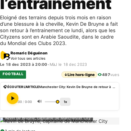
l’entrainement
Eloigné des terrains depuis trois mois en raison
d’une blessure à la cheville, Kevin De Bruyne a fait
son retour à l’entrainement ce lundi, alors que les
Cityzens sont en Arabie Saoudite, dans le cadre
du Mondial des Clubs 2023.
Romaric Déguénon
Voir tous ses articles
Le 18 dec 2023 à 20:00
•
MàJ le 18 dec 2023
FOOTBALL
↓
Lire hors-ligne
497
vues
🎧 ÉCOUTER L'ARTICLE
Manchester City: Kevin De Bruyne de retour à l’entrainement
🔊
0:00
/
0:00
1x
Kevin de Bruyne, capitaine de Manchester City