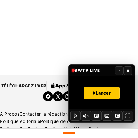
-
x
BWTV LIVE
App Store
Google Play
TÉLÉCHARGEZ L’APP
Lancer
A Propos
Contacter la rédaction
Rédaction
Mentions légales
Politique éditoriale
Politique de correction
Politique De Cookies
Confidentialité
Nous Contacter
Applications
BeNews | France
BeNews | Ivoire