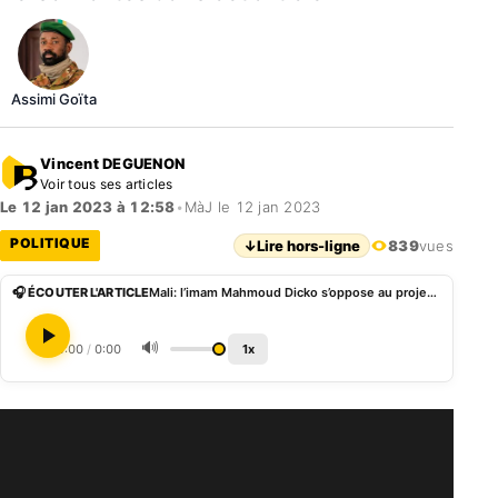
Assimi Goïta
Vincent DEGUENON
Voir tous ses articles
Le 12 jan 2023 à 12:58
•
MàJ le 12 jan 2023
POLITIQUE
↓
Lire hors-ligne
839
vues
🎧 ÉCOUTER L'ARTICLE
Mali: l’imam Mahmoud Dicko s’oppose au projet d’une nouvelle constitution d’Assimi Goà¯ta
🔊
0:00
/
0:00
1x