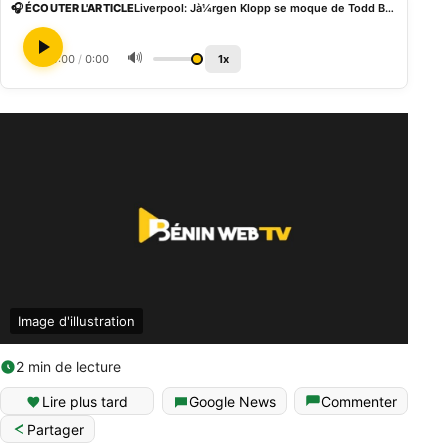
🎧 ÉCOUTER L'ARTICLE
Liverpool: Jà¼rgen Klopp se moque de Todd Boehly, nouveau propriétaire de Chelsea
🔊
0:00
/
0:00
1x
Image d'illustration
2 min de lecture
Lire plus tard
Google News
Commenter
Partager