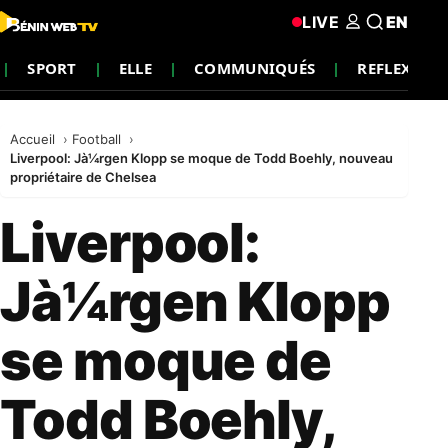
LIVE
EN
SPORT
ELLE
COMMUNIQUÉS
REFLEXION
Accueil
Football
Liverpool: Jà¼rgen Klopp se moque de Todd Boehly, nouveau
propriétaire de Chelsea
Liverpool:
Jà¼rgen Klopp
se moque de
Todd Boehly,