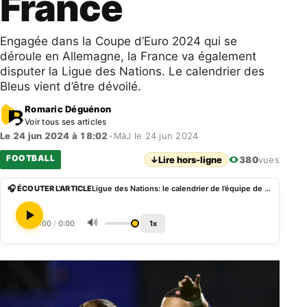
France
Engagée dans la Coupe d’Euro 2024 qui se
déroule en Allemagne, la France va également
disputer la Ligue des Nations. Le calendrier des
Bleus vient d’être dévoilé.
Romaric Déguénon
Voir tous ses articles
Le 24 jun 2024 à 18:02
•
MàJ le 24 jun 2024
FOOTBALL
↓
Lire hors-ligne
380
vues
🎧 ÉCOUTER L'ARTICLE
Ligue des Nations: le calendrier de l’équipe de France
🔊
0:00
/
0:00
1x