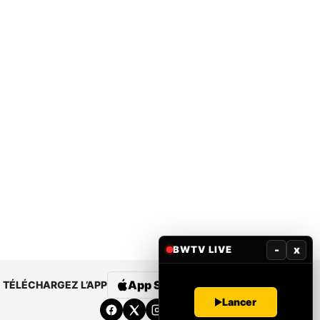
-
x
BWTV LIVE
App Store
Google Play
TÉLÉCHARGEZ L’APP
Lancer