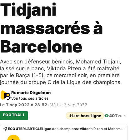
Tidjani
massacrés à
Barcelone
Avec son défenseur béninois, Mohamed Tidjani,
laissé sur le banc, Viktoria Plzen a été maltraité
par le Barça (1-5), ce mercredi soir, en première
journée du groupe C de la Ligue des champions.
Romaric Déguénon
Voir tous ses articles
Le 7 sep 2022 à 23:52
•
MàJ le 7 sep 2022
FOOTBALL
↓
Lire hors-ligne
407
vues
🎧 ÉCOUTER L'ARTICLE
Ligue des champions: Viktoria Plzen et Mohamed Tidjani massacrés à Barcelone