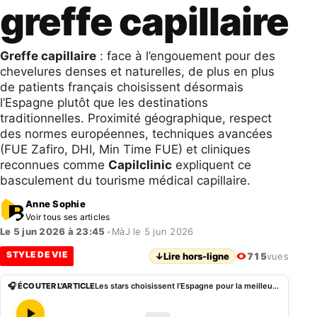
greffe capillaire
Greffe capillaire
: face à l’engouement pour des
chevelures denses et naturelles, de plus en plus
de patients français choisissent désormais
l’Espagne plutôt que les destinations
traditionnelles. Proximité géographique, respect
des normes européennes, techniques avancées
(FUE Zafiro, DHI, Min Time FUE) et cliniques
reconnues comme
Capilclinic
expliquent ce
basculement du tourisme médical capillaire.
Anne Sophie
Voir tous ses articles
Le 5 jun 2026 à 23:45
•
MàJ le 5 jun 2026
STYLE DE VIE
↓
Lire hors-ligne
715
vues
🎧 ÉCOUTER L'ARTICLE
Les stars choisissent l’Espagne pour la meilleure greffe capillaire