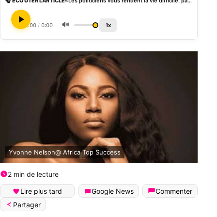
🎧 ÉCOUTER L'ARTICLE
«Les politiciens vous rendent la vie difficile, pas Satan», l’actrice ghanéenne Yvonne Nelson
🔊
0:00
/
0:00
1x
Yvonne Nelson@ Africa Top Success
2 min de lecture
Lire plus tard
Google News
Commenter
Partager