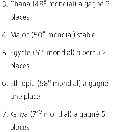
e
Ghana (48
mondial) a gagné 2
places
e
Maroc (50
mondial) stable
e
Egypte (51
mondial) a perdu 2
places
e
Ethiopie (58
mondial) a gagné
une place
e
Kenya (71
mondial) a gagné 5
places