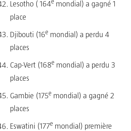
e
Lesotho ( 164
mondial) a gagné 1
place
e
Djibouti (16
mondial) a perdu 4
places
e
Cap-Vert (168
mondial) a perdu 3
places
e
Gambie (175
mondial) a gagné 2
places
e
Eswatini (177
mondial) première