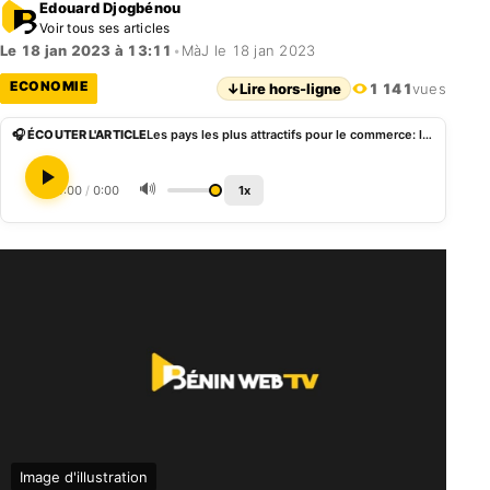
Edouard Djogbénou
Voir tous ses articles
Le 18 jan 2023 à 13:11
•
MàJ le 18 jan 2023
ECONOMIE
↓
Lire hors-ligne
1 141
vues
🎧 ÉCOUTER L'ARTICLE
Les pays les plus attractifs pour le commerce: le Bénin 7è dans l’UEMOA
🔊
0:00
/
0:00
1x
Image d'illustration