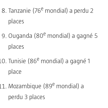
e
Tanzanie (76
mondial) a perdu 2
places
e
Ouganda (80
mondial) a gagné 5
places
e
Tunisie (86
mondial) a gagné 1
place
e
Mozambique (89
mondial) a
perdu 3 places