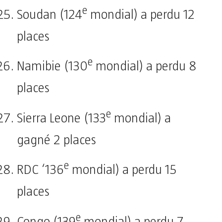
e
Soudan (124
mondial) a perdu 12
places
e
Namibie (130
mondial) a perdu 8
places
e
Sierra Leone (133
mondial) a
gagné 2 places
e
RDC ‘136
mondial) a perdu 15
places
e
Congo (139
mondial) a perdu 7