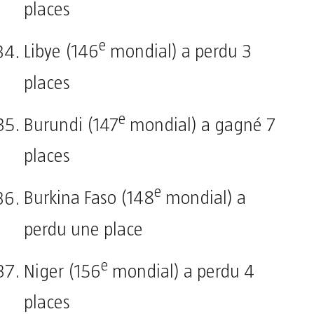
places
e
Libye (146
mondial) a perdu 3
places
e
Burundi (147
mondial) a gagné 7
places
e
Burkina Faso (148
mondial) a
perdu une place
e
Niger (156
mondial) a perdu 4
places