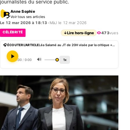
journalistes du service public.
Anne Sophie
Voir tous ses articles
Le 12 mar 2026 à 18:13
•
MàJ le 12 mar 2026
CÉLÉBRITÉ
↓
Lire hors-ligne
473
vues
🎧 ÉCOUTER L'ARTICLE
Léa Salamé au JT de 20H visée par la critique «Ce n’est pas normal qu’on ait pensé à elle»
🔊
0:00
/
0:00
1x