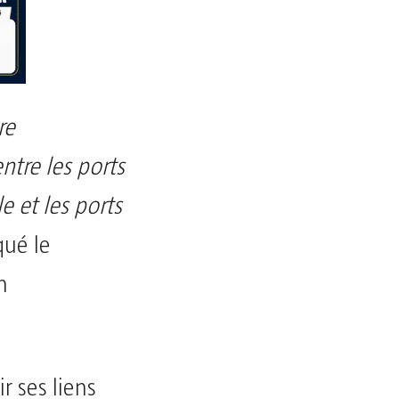
re
ntre les ports
 et les ports
qué le
n
r ses liens