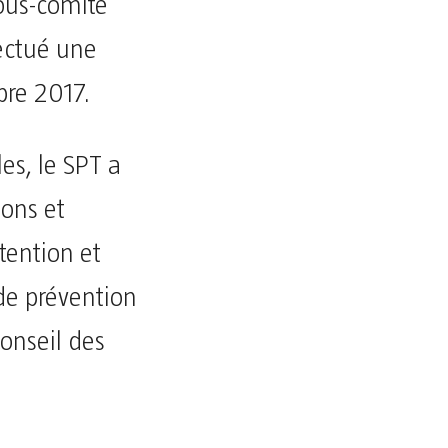
ous-comité
fectué une
bre 2017.
es, le SPT a
ions et
tention et
de prévention
onseil des