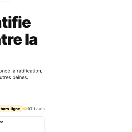
tifie
tre la
ncé la ratification,
utres peines.
 hors-ligne
971
vues
ure