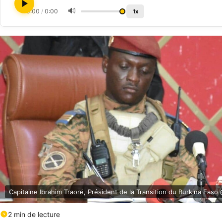
🔊
0:00
/
0:00
1x
Capitaine Ibrahim Traoré, Président de la Transition du Burkina Faso @
2 min de lecture