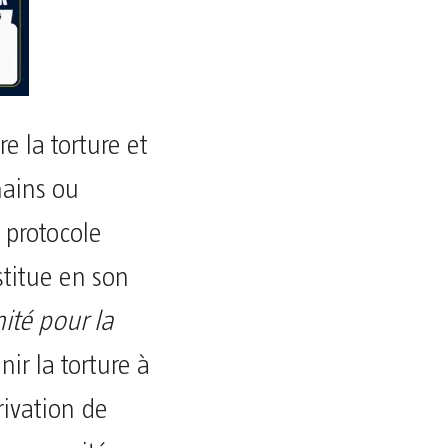
e la torture et
mains ou
 protocole
nstitue en son
ité pour la
nir la torture à
rivation de