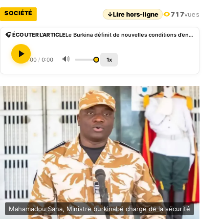
SOCIÉTÉ
↓
Lire hors-ligne
717
vues
🎧 ÉCOUTER L'ARTICLE
Le Burkina définit de nouvelles conditions d’entrée et de séjour après son retrait de la CEDEAO
🔊
0:00
/
0:00
1x
Mahamadou Sana, Ministre burkinabé chargé de la sécurité