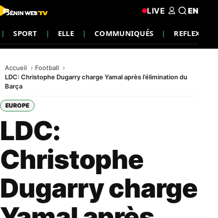
LIVE
EN
SPORT
ELLE
COMMUNIQUÉS
REFLEXION
Accueil
Football
LDC: Christophe Dugarry charge Yamal après l’élimination du
Barça
EUROPE
LDC:
Christophe
Dugarry charge
Yamal après