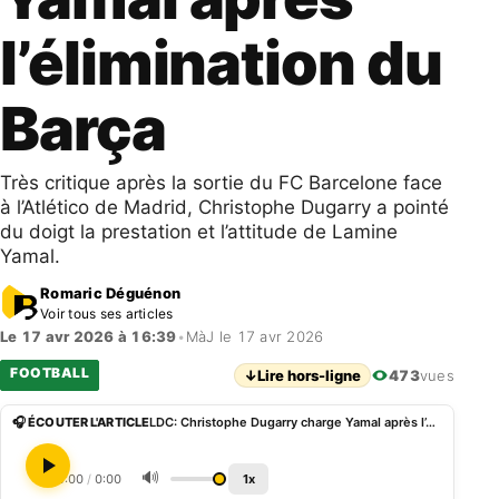
l’élimination du
Barça
Très critique après la sortie du FC Barcelone face
à l’Atlético de Madrid, Christophe Dugarry a pointé
du doigt la prestation et l’attitude de Lamine
Yamal.
Romaric Déguénon
Voir tous ses articles
Le 17 avr 2026 à 16:39
•
MàJ le 17 avr 2026
FOOTBALL
↓
Lire hors-ligne
473
vues
🎧 ÉCOUTER L'ARTICLE
LDC: Christophe Dugarry charge Yamal après l’élimination du Barça
🔊
0:00
/
0:00
1x