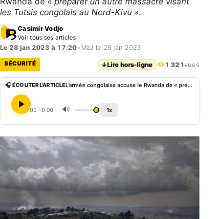
Rwanda de
« préparer un autre massacre visant
les Tutsis congolais au Nord-Kivu »
.
Casimir Vodjo
Voir tous ses articles
Le 28 jan 2023 à 17:20
•
MàJ le 28 jan 2023
SÉCURITÉ
↓
Lire hors-ligne
1 321
vues
🎧 ÉCOUTER L'ARTICLE
L’armée congolaise accuse le Rwanda de « préparer un massacre contre les Tutsis au Nord-Kivu »
🔊
0:00
/
0:00
1x