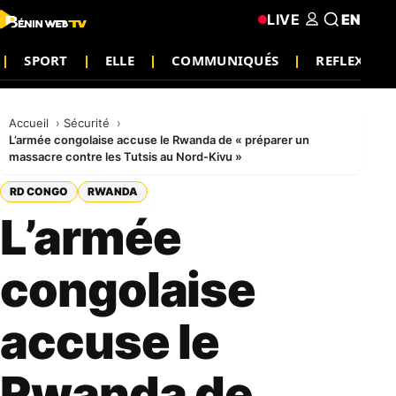
LIVE
EN
SPORT
ELLE
COMMUNIQUÉS
REFLEXION
Accueil
Sécurité
L’armée congolaise accuse le Rwanda de « préparer un
massacre contre les Tutsis au Nord-Kivu »
RD CONGO
RWANDA
L’armée
congolaise
accuse le
Rwanda de