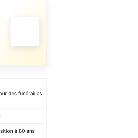
our des funérailles
e
sition à 80 ans