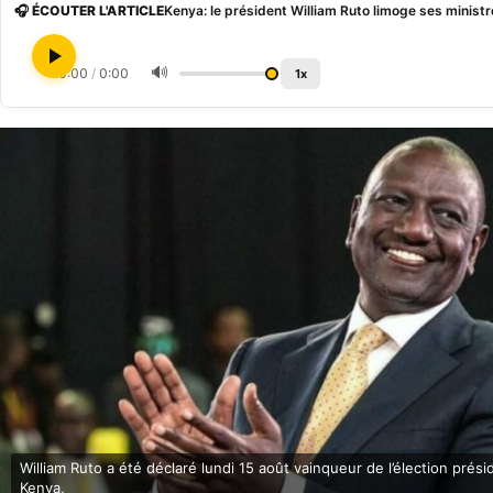
🎧 ÉCOUTER L'ARTICLE
Kenya: le président William Ruto limoge ses minist
🔊
0:00
/
0:00
1x
William Ruto a été déclaré lundi 15 août vainqueur de l’élection prési
Kenya,