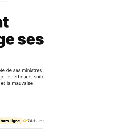
nt
ge ses
ble de ses ministres
r et efficace, suite
 et la mauvaise
 hors-ligne
741
vues