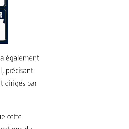
t a également
l, précisant
 dirigés par
ue cette