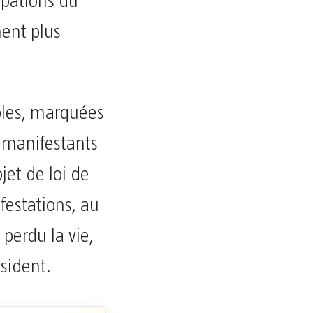
upations du
ment plus
bles, marquées
 manifestants
jet de loi de
estations, au
perdu la vie,
sident.