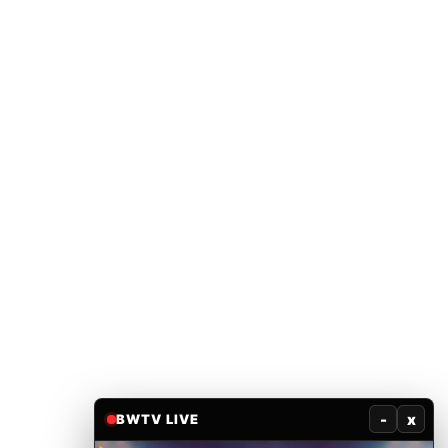
-
x
BWTV LIVE