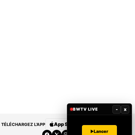
-
x
BWTV LIVE
App Store
Google Play
TÉLÉCHARGEZ L’APP
Lancer