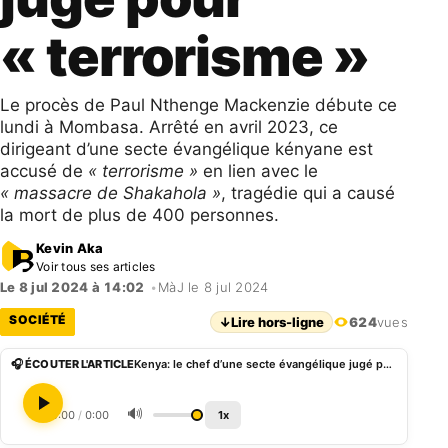
« terrorisme »
Le procès de Paul Nthenge Mackenzie débute ce
lundi à Mombasa. Arrêté en avril 2023, ce
dirigeant d’une secte évangélique kényane est
accusé de
« terrorisme »
en lien avec le
« massacre de Shakahola »
, tragédie qui a causé
la mort de plus de 400 personnes.
Kevin Aka
Voir tous ses articles
Le 8 jul 2024 à 14:02
•
MàJ le 8 jul 2024
SOCIÉTÉ
↓
Lire hors-ligne
624
vues
🎧 ÉCOUTER L'ARTICLE
Kenya: le chef d’une secte évangélique jugé pour « terrorisme »
🔊
0:00
/
0:00
1x