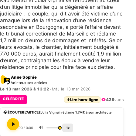
Kad Merad et Julia Vignali se retrouvent au cœur
d’un litige immobilier qui a dégénéré en affaire
judiciaire : le couple, qui dit avoir été victime d’une
arnaque lors de la rénovation d’une résidence
secondaire en Bourgogne, a porté l’affaire devant
le tribunal correctionnel de Marseille et réclame
1,7 million d’euros de dommages et intérêts. Selon
leurs avocats, le chantier, initialement budgété à
770 000 euros, aurait finalement coûté 1,9 million
d’euros, contraignant les époux à vendre leur
résidence principale pour faire face aux dettes.
Anne Sophie
Voir tous ses articles
Le 13 mar 2026 à 13:22
•
MàJ le 13 mar 2026
CÉLÉBRITÉ
↓
Lire hors-ligne
429
vues
🎧 ÉCOUTER L'ARTICLE
Julia Vignali réclame 1,7M€ à son architecte
🔊
0:00
/
0:00
1x