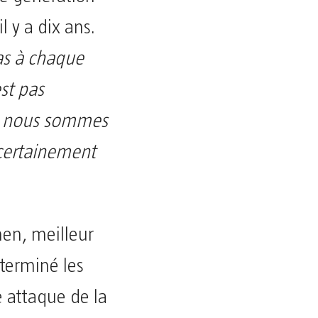
il y a dix ans.
cas à chaque
st pas
que nous sommes
 certainement
en, meilleur
 terminé les
e attaque de la