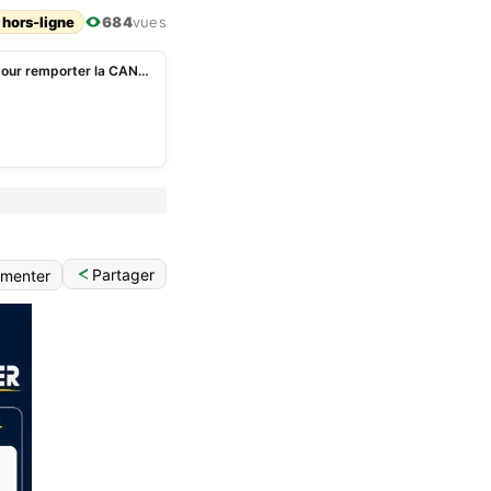
 hors-ligne
684
vues
John Obi Mikel: « le Nigéria est toujours le favori » pour remporter la CAN 2023
Partager
menter