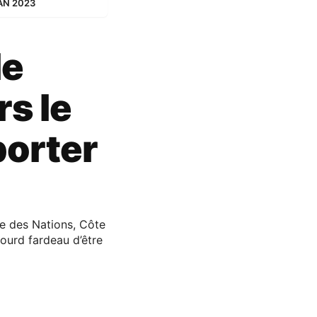
 CAN 2023
le
rs le
porter
e des Nations, Côte
lourd fardeau d’être