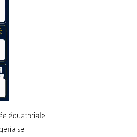
née équatoriale
geria se