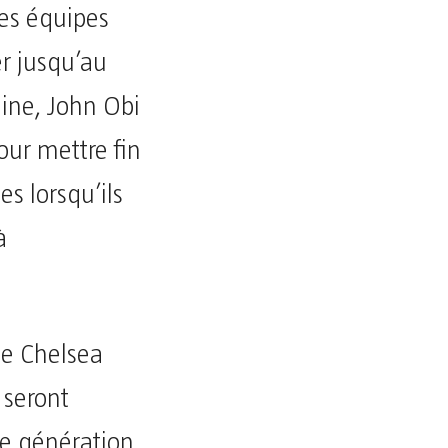
es équipes
er jusqu’au
aine, John Obi
pour mettre fin
es lorsqu’ils
à
 de Chelsea
 seront
te génération