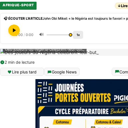
AFRIQUE-SPORT
↓
Lire
🎧 ÉCOUTER L'ARTICLE
🔊
0:00
/
0:00
1x
Des-joueurs-du-Nigéria-célèbrent-leur-but_
2 min de lecture
Lire plus tard
Google News
Com