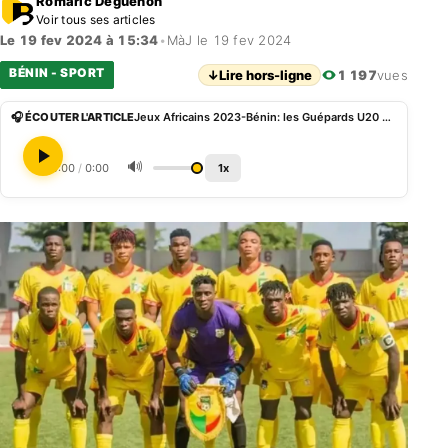
Romaric Déguénon
Voir tous ses articles
Le 19 fev 2024 à 15:34
•
MàJ le 19 fev 2024
BÉNIN - SPORT
↓
Lire hors-ligne
1 197
vues
🎧 ÉCOUTER L'ARTICLE
Jeux Africains 2023-Bénin: les Guépards U20 en amical mercredi prochain
🔊
0:00
/
0:00
1x