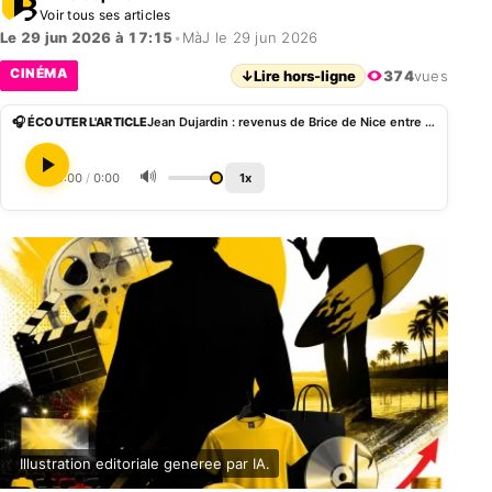
Voir tous ses articles
Le 29 jun 2026 à 17:15
•
MàJ le 29 jun 2026
CINÉMA
↓
Lire hors-ligne
374
vues
🎧 ÉCOUTER L'ARTICLE
Jean Dujardin : revenus de Brice de Nice entre droits d’auteur, musique et produits dérivés
🔊
0:00
/
0:00
1x
Illustration editoriale generee par IA.