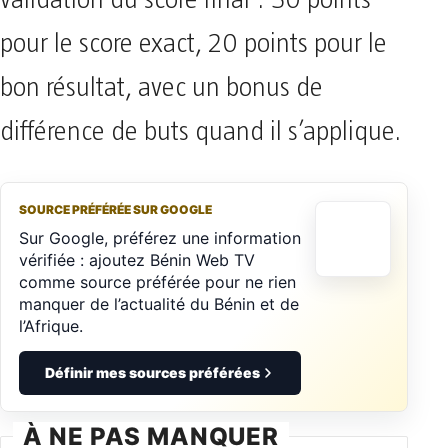
validation du score final : 50 points
pour le score exact, 20 points pour le
bon résultat, avec un bonus de
différence de buts quand il s’applique.
SOURCE PRÉFÉRÉE SUR GOOGLE
Sur Google, préférez une information
vérifiée : ajoutez Bénin Web TV
comme source préférée pour ne rien
manquer de l’actualité du Bénin et de
l’Afrique.
Définir mes sources préférées
À NE PAS MANQUER