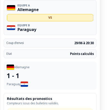
EQUIPE A
Allemagne
VS
EQUIPE B
Paraguay
29/06 à 20:30
Coup d'envoi
Points calculés
Etat
Allemagne
1 - 1
Paraguay
Résultats des pronostics
Compteurs issus des bulletins validés.