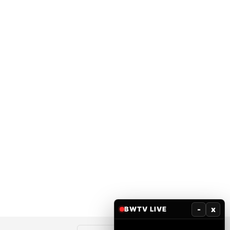
-
x
BWTV LIVE