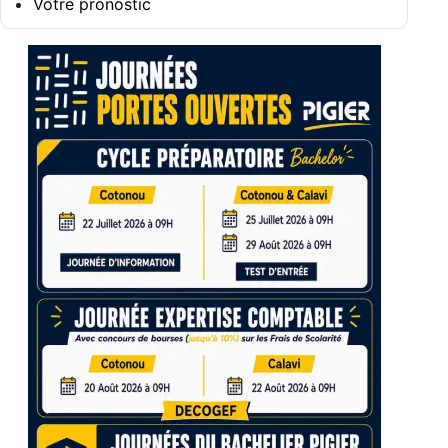
Votre pronostic