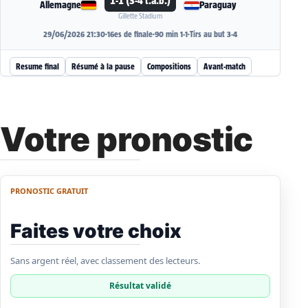
1-1 (3-4 t.a.b.)
Allemagne
Paraguay
Gillette Stadium
29/06/2026 21:30
·
16es de finale
·
90 min 1-1
·
Tirs au but 3-4
Resume final
Résumé à la pause
Compositions
Avant-match
Votre pronostic
PRONOSTIC GRATUIT
Faites votre choix
Sans argent réel, avec classement des lecteurs.
Résultat validé