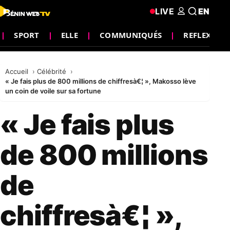
LIVE
EN
SPORT
ELLE
COMMUNIQUÉS
REFLEXION
Accueil
Célébrité
« Je fais plus de 800 millions de chiffresà€¦ », Makosso lève
un coin de voile sur sa fortune
« Je fais plus
de 800 millions
de
chiffresà€¦ »,