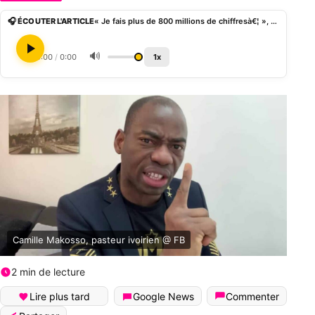
🎧 ÉCOUTER L'ARTICLE
« Je fais plus de 800 millions de chiffresà€¦ », Makosso lève un coin de voile sur sa fortune
🔊
0:00
/
0:00
1x
Camille Makosso, pasteur ivoirien @ FB
2 min de lecture
Lire plus tard
Google News
Commenter