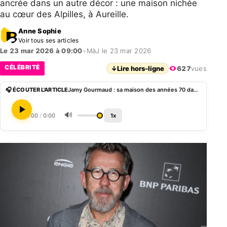
ancrée dans un autre décor : une maison nichée
au cœur des Alpilles, à Aureille.
Anne Sophie
Voir tous ses articles
Le 23 mar 2026 à 09:00
•
MàJ le 23 mar 2026
CÉLÉBRITÉ
↓
Lire hors-ligne
627
vues
🎧 ÉCOUTER L'ARTICLE
Jamy Gourmaud : sa maison des années 70 dans les Alpilles, murs saumon et piscine
🔊
0:00
/
0:00
1x