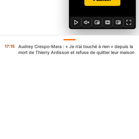
17:15
Audrey Crespo-Mara : « Je n’ai touché à rien » depuis la
mort de Thierry Ardisson et refuse de quitter leur maison
×
Célébrité :
Audrey Crespo-Mara : « Je n’ai touché à
17:15
rien » depuis la mort de Thierry Ardisson et refuse
de quitter leur maison
Economie :
Guinée : Nimba Mining signe sa
16:58
convention pour reprendre l’exploitation de la mine
de bauxite de GAC
App Store
Google Play
TÉLÉCHARGEZ L’APP
Politique :
Festival des Masques 2026 : à Porto-
16:57
Novo, un colloque international consacré aux
masques Vodun