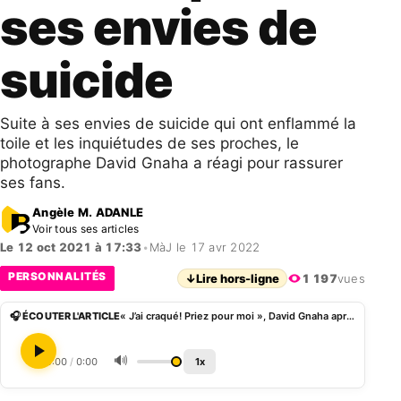
ses envies de
suicide
Suite à ses envies de suicide qui ont enflammé la
toile et les inquiétudes de ses proches, le
photographe David Gnaha a réagi pour rassurer
ses fans.
Angèle M. ADANLE
Voir tous ses articles
Le 12 oct 2021 à 17:33
•
MàJ le 17 avr 2022
PERSONNALITÉS
↓
Lire hors-ligne
1 197
vues
🎧 ÉCOUTER L'ARTICLE
« J’ai craqué! Priez pour moi », David Gnaha après ses envies de suicide
🔊
0:00
/
0:00
1x