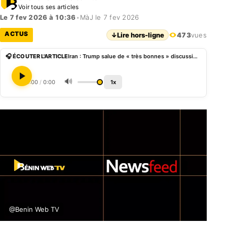
Voir tous ses articles
Le 7 fev 2026 à 10:36
•
MàJ le 7 fev 2026
ACTUS
↓
Lire hors-ligne
473
vues
🎧 ÉCOUTER L'ARTICLE
Iran : Trump salue de « très bonnes » discussions qui se poursuivront la semaine prochaine
🔊
0:00
/
0:00
1x
@Benin Web TV