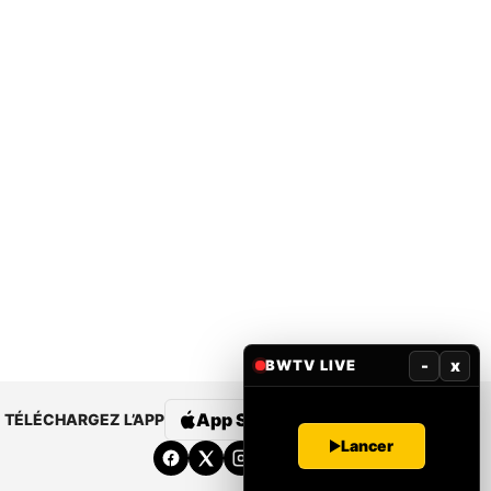
-
x
BWTV LIVE
App Store
Google Play
TÉLÉCHARGEZ L’APP
Lancer