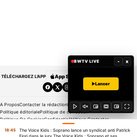
-
x
BWTV LIVE
App Store
Google Play
TÉLÉCHARGEZ L’APP
Lancer
A Propos
Contacter la rédaction
Rédaction
Mentions légales
Politique éditoriale
Politique de correction
Politique De Cookies
Confidentialité
Nous Contacter
Applications
BeNews | France
BeNews | Ivoire
18:45
The Voice Kids : Soprano lance un syndicat anti Patrick
Copyright © 2026 BENIN WEB TV | Tous Droits Réservés
Fiori dans le jury The Voice Kids : Soprano et ses