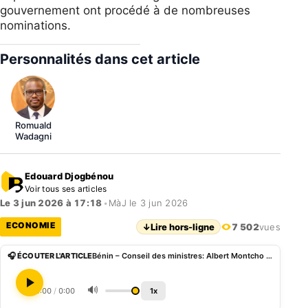
gouvernement ont procédé à de nombreuses
nominations.
Personnalités dans cet article
Romuald
Wadagni
Edouard Djogbénou
Voir tous ses articles
Le 3 jun 2026 à 17:18
•
MàJ le 3 jun 2026
ECONOMIE
↓
Lire hors-ligne
7 502
vues
🎧 ÉCOUTER L'ARTICLE
Bénin – Conseil des ministres: Albert Montcho et Erick Maxime Akakpo Djihountry nommés à la tête du Budget et des Impôts
🔊
0:00
/
0:00
1x