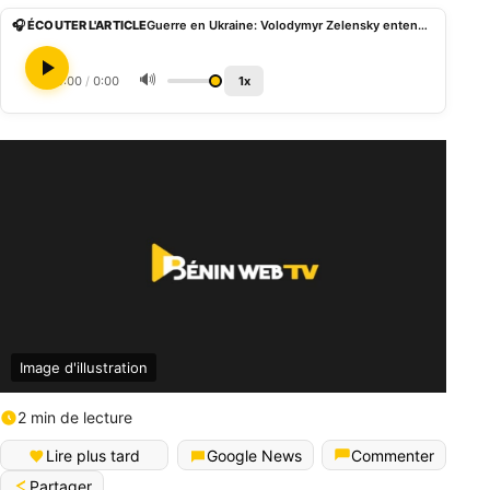
🎧 ÉCOUTER L'ARTICLE
Guerre en Ukraine: Volodymyr Zelensky entend reprendre la Crimée, «notre terre»
🔊
0:00
/
0:00
1x
Image d'illustration
2 min de lecture
Lire plus tard
Google News
Commenter
Partager