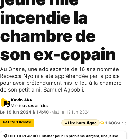
incendie la
chambre de
son ex-copain
Au Ghana, une adolescente de 16 ans nommée
Rebecca Nyomi a été appréhendée par la police
pour avoir prétendument mis le feu à la chambre
de son petit ami, Samuel Agbobli.
Kevin Aka
Voir tous ses articles
Le 19 jun 2024 à 14:40
•
MàJ le 19 jun 2024
FAITS DIVERS
↓
Lire hors-ligne
1 606
vues
🎧 ÉCOUTER L'ARTICLE
Ghana : pour un problème d’argent, une jeune fille incendie la chambre de son ex-copain