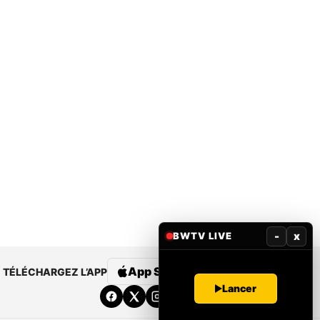
-
x
BWTV LIVE
App Store
Google Play
TÉLÉCHARGEZ L’APP
Lancer