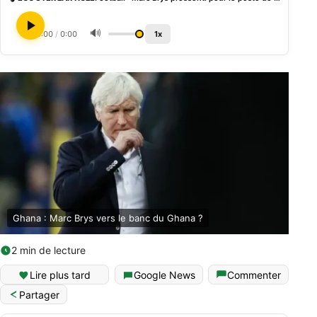
🔊
0:00
/
0:00
1x
Ghana : Marc Brys vers le banc du Ghana ?
2 min de lecture
Lire plus tard
Google News
Commenter
Partager