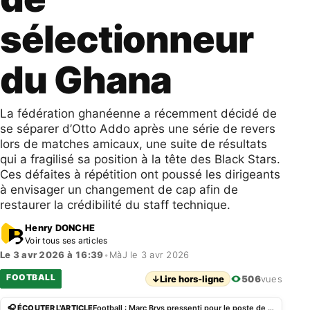
sélectionneur
du Ghana
La fédération ghanéenne a récemment décidé de
se séparer d’Otto Addo après une série de revers
lors de matches amicaux, une suite de résultats
qui a fragilisé sa position à la tête des Black Stars.
Ces défaites à répétition ont poussé les dirigeants
à envisager un changement de cap afin de
restaurer la crédibilité du staff technique.
Henry DONCHE
Voir tous ses articles
Le 3 avr 2026 à 16:39
•
MàJ le 3 avr 2026
FOOTBALL
↓
Lire hors-ligne
506
vues
🎧 ÉCOUTER L'ARTICLE
Football : Marc Brys pressenti pour le poste de sélectionneur du Ghana