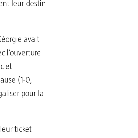
ent leur destin
éorgie avait
ec l’ouverture
c et
ause (1-0,
aliser pour la
leur ticket