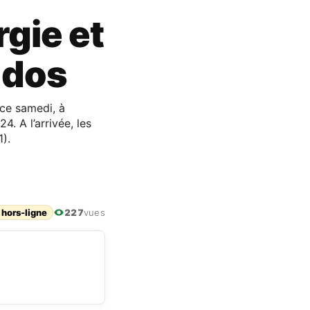
rgie et
 dos
 ce samedi, à
. A l’arrivée, les
1).
 hors-ligne
227
vues