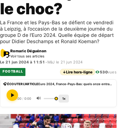
le choc?
La France et les Pays-Bas se défient ce vendredi
à Leipzig, à l’occasion de la deuxième journée du
groupe D de l’Euro 2024. Quelle équipe de départ
pour Didier Deschamps et Ronald Koeman?
Romaric Déguénon
Voir tous ses articles
Le 21 jun 2024 à 11:51
•
MàJ le 21 jun 2024
FOOTBALL
↓
Lire hors-ligne
530
vues
🎧 ÉCOUTER L'ARTICLE
Euro 2024, France-Pays-Bas: quels onze entrants pour le choc?
🔊
0:00
/
0:00
1x